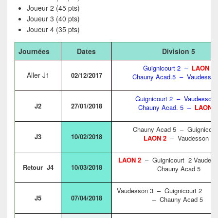
Joueur 2 (45 pts)
Joueur 3 (40 pts)
Joueur 4 (35 pts)
Journées
Dates
Division 5
Guignicourt 2 –
LAON 2
Aller J1
02/12/2017
Chauny Acad.5 – Vaudesso
Guignicourt 2 – Vaudesson
J2
27/01/2018
Chauny Acad. 5 –
LAON 
Chauny Acad 5 – Guignicour
J3
10/02/2018
LAON 2
– Vaudesson 3
LAON 2
– Guignicourt 2 Vaudes
Retour J4
10/03/2018
Chauny Acad 5
Vaudesson 3 – Guignicourt 2
L
J5
07/04/2018
– Chauny Acad 5