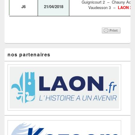
Guignicourt 2 – Chauny Aca
J6
21/04/2018
Vaudesson 3 –
LAON 2
Zone
nos partenaires
principale
de
widget
pour
la
barre
latérale