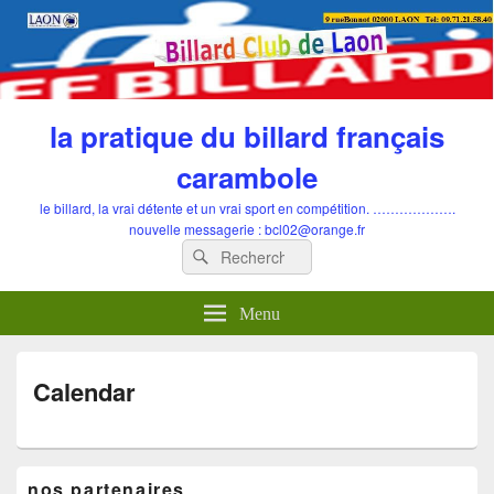
la pratique du billard français
carambole
le billard, la vrai détente et un vrai sport en compétition. ……………….
nouvelle messagerie : bcl02@orange.fr
Recherche
Rechercher :
Menu
Calendar
Zone
nos partenaires